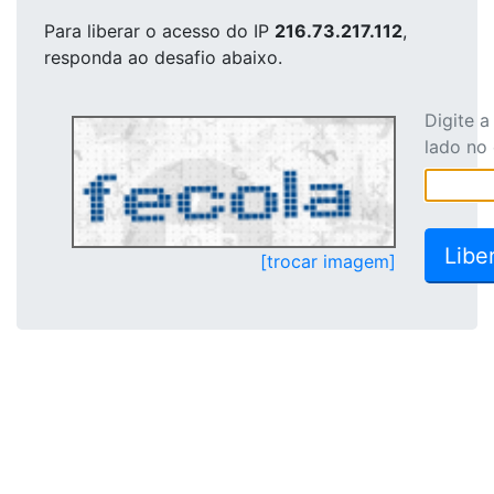
Para liberar o acesso
do IP
216.73.217.112
,
responda ao desafio abaixo.
Digite 
lado no
[trocar imagem]