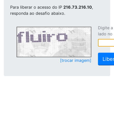
Para liberar o acesso
do IP
216.73.216.10
,
responda ao desafio abaixo.
Digite 
lado no
[trocar imagem]