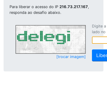
Para liberar o acesso
do IP
216.73.217.167
,
responda ao desafio abaixo.
Digite 
lado no
[trocar imagem]