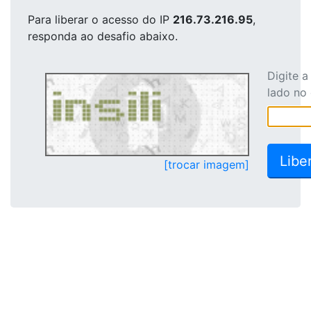
Para liberar o acesso
do IP
216.73.216.95
,
responda ao desafio abaixo.
Digite 
lado no
[trocar imagem]