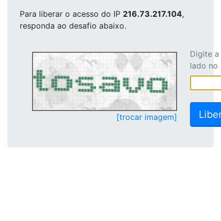
Para liberar o acesso
do IP
216.73.217.104
,
responda ao desafio abaixo.
Digite 
lado no
[trocar imagem]